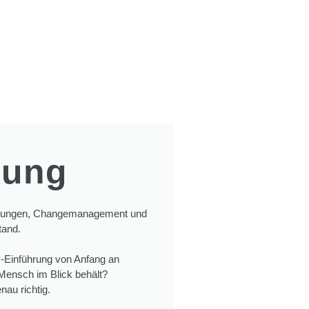
tung
führungen, Changemanagement und
tand.
P-Einführung von Anfang an
r Mensch im Blick behält?
au richtig.