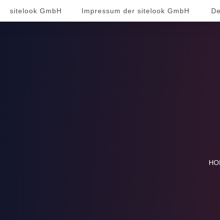
sitelook GmbH
Impressum der sitelook GmbH
De
HO