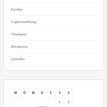
Kunden
Logoentwicklung
Timelapse
Wordpress
Zeitraffer
M
D
M
D
F
S
S
1
2