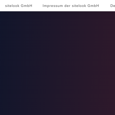
sitelook GmbH
Impressum der sitelook GmbH
De