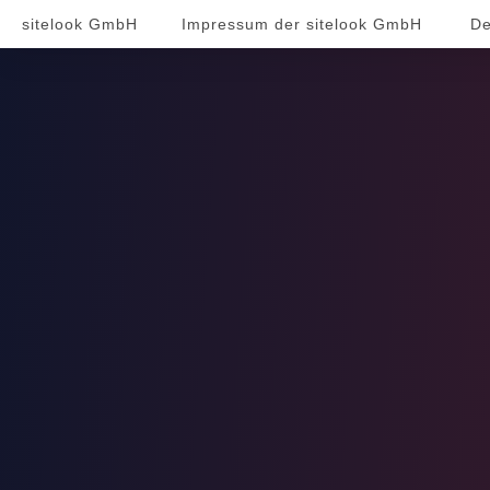
sitelook GmbH
Impressum der sitelook GmbH
De