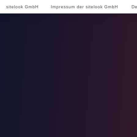
sitelook GmbH
Impressum der sitelook GmbH
De