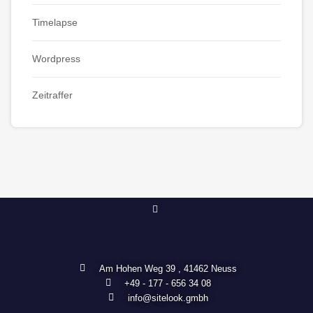
Timelapse
Wordpress
Zeitraffer
Am Hohen Weg 39 , 41462 Neuss
+49 - 177 - 656 34 08
info@sitelook.gmbh