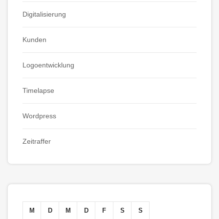
Digitalisierung
Kunden
Logoentwicklung
Timelapse
Wordpress
Zeitraffer
M
D
M
D
F
S
S