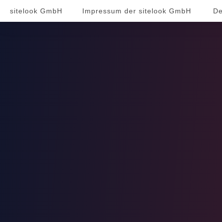
sitelook GmbH
Impressum der sitelook GmbH
De