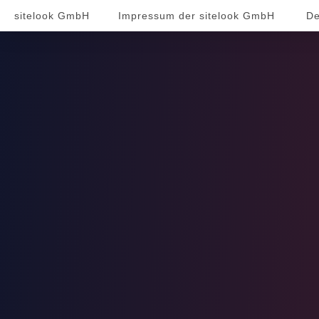
sitelook GmbH
Impressum der sitelook GmbH
De